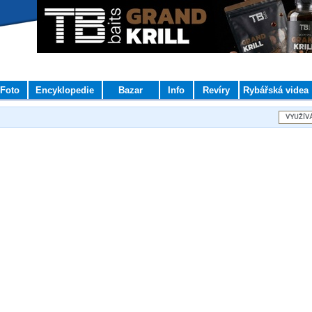
Foto
Encyklopedie
Bazar
Info
Revíry
Rybářská videa