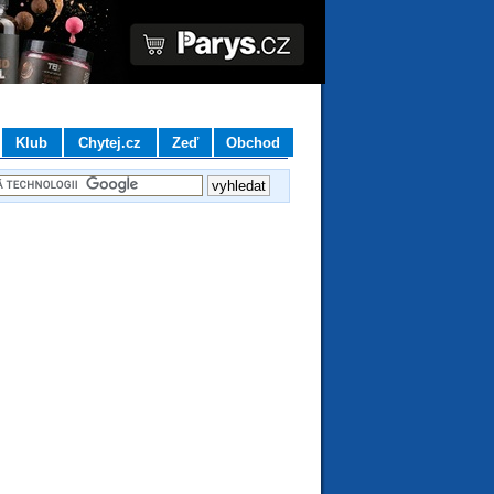
Klub
Chytej.cz
Zeď
Obchod