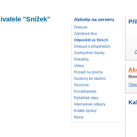
ivatele "Snížek"
Aktivita na serveru
Při
Diskuze
Založená fóra
Odpovědi ve fórech
Diskuze k příspěvkům
Z
Zveřejněné články
Fotoalba
Videa
Ak
Pozadí na plochu
Mome
Soubory ke stažení
Všec
Recenze
Encyklopedie
Rybářské vtipy
Ka
Internetové odkazy
Krátké zprávy
Bazar