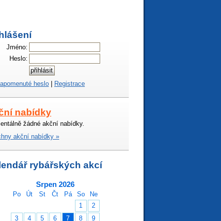
hlášení
Jméno:
Heslo:
apomenuté heslo
|
Registrace
ční nabídky
ntálně žádné akční nabídky.
hny akční nabídky »
lendář rybářských akcí
Srpen 2026
Po
Út
St
Čt
Pá
So
Ne
1
2
3
4
5
6
7
8
9