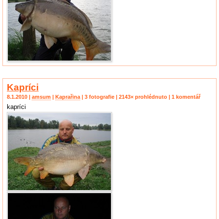
Kapríci
8.1.2010 |
amsum
|
Kaprařina
| 3 fotografie | 2143× prohlédnuto | 1 komentář
kapríci