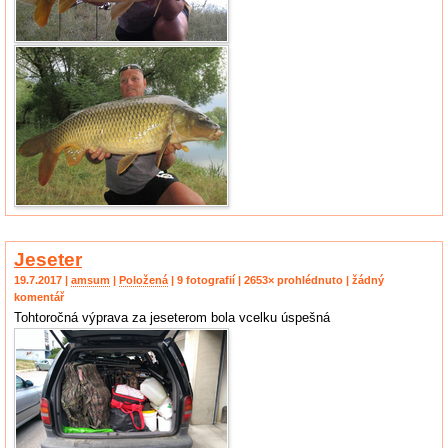
Jeseter
19.7.2017 |
amsum
|
Položená
| 9 fotografií | 2653× prohlédnuto | žádný
komentář
Tohtoročná výprava za jeseterom bola vcelku úspešná