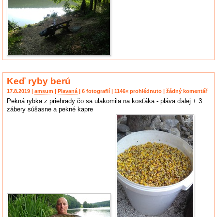
Keď ryby berú
17.8.2019 |
amsum
|
Plavaná
| 6 fotografií | 1146× prohlédnuto | žádný komentář
Pekná rybka z priehrady čo sa ulakomila na kosťáka - pláva ďalej + 3
zábery súšasne a pekné kapre