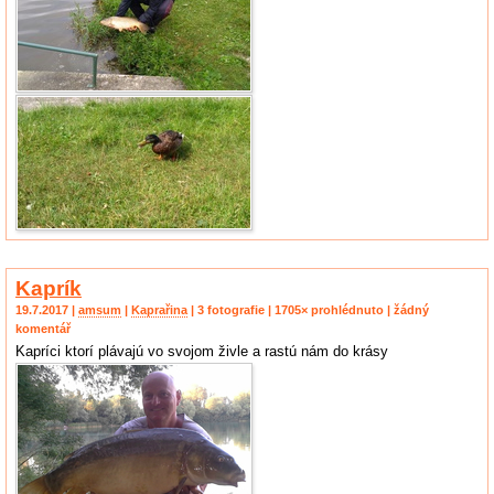
Kaprík
19.7.2017 |
amsum
|
Kaprařina
| 3 fotografie | 1705× prohlédnuto | žádný
komentář
Kapríci ktorí plávajú vo svojom živle a rastú nám do krásy