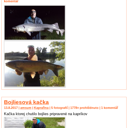
komentář
Bojliesová kačka
13.8.2017 |
amsum
|
Kaprařina
| 5 fotografií | 1778× prohlédnuto | 1 komentář
Kačka ktorej chutilo bojlies pripravené na kapríkov