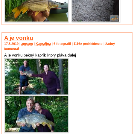
A je vonku
17.8.2019 |
amsum
|
Kaprařina
| 6 fotografií | 1116× prohlédnuto | žádný
komentář
A je vonku pekný kaprík ktorý pláva ďalej