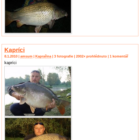
Kapríci
8.1.2010 |
amsum
|
Kaprařina
| 3 fotografie | 2002× prohlédnuto | 1 komentář
kapríci