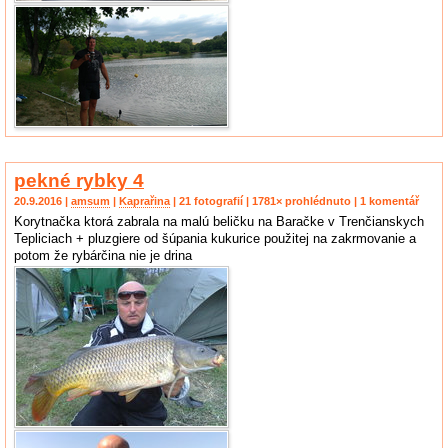
pekné rybky 4
20.9.2016 |
amsum
|
Kaprařina
| 21 fotografií | 1781× prohlédnuto | 1 komentář
Korytnačka ktorá zabrala na malú beličku na Baračke v Trenčianskych
Tepliciach + pluzgiere od šúpania kukurice použitej na zakrmovanie a
potom že rybárčina nie je drina