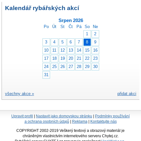
Kalendář rybářských akcí
Srpen 2026
Po
Út
St
Čt
Pá
So
Ne
1
2
3
4
5
6
7
8
9
10
11
12
13
14
15
16
17
18
19
20
21
22
23
24
25
26
27
28
29
30
31
všechny akce »
přidat akci
Upravit profil
|
Nastavit jako domovskou stránku
|
Podmínky používání
a ochrana osobních údajů
|
Reklama
|
Kontaktujte nás
COPYRIGHT 2002-2019 Veškerý textový a obrazový materiál je
chráněným vlastnictvím internetového serveru Chytej.cz.