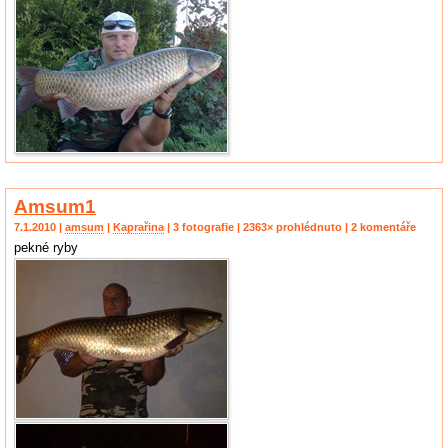
Amsum1
7.1.2010 |
amsum
|
Kaprařina
| 3 fotografie | 2363× prohlédnuto | 2 komentáře
pekné ryby