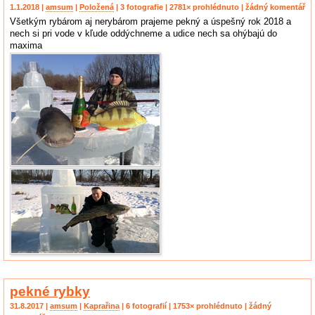
1.1.2018 |
amsum
|
Položená
| 3 fotografie | 2781× prohlédnuto | žádný komentář
Všetkým rybárom aj nerybárom prajeme pekný a úspešný rok 2018 a
nech si pri vode v kľude oddýchneme a udice nech sa ohýbajú do
maxima
pekné rybky
31.8.2017 |
amsum
|
Kaprařina
| 6 fotografií | 1753× prohlédnuto | žádný