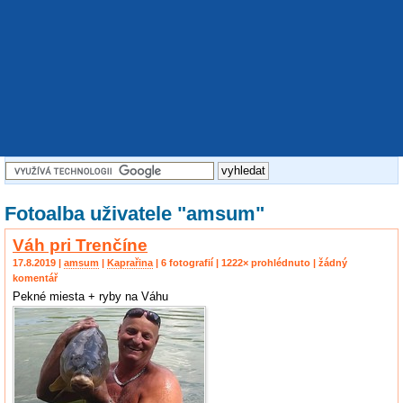
Fotoalba uživatele "amsum"
Váh pri Trenčíne
17.8.2019 |
amsum
|
Kaprařina
| 6 fotografií | 1222× prohlédnuto | žádný
komentář
Pekné miesta + ryby na Váhu