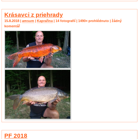
Krásavci z priehrady
15.8.2018 |
amsum
|
Kaprařina
| 14 fotografií | 1490× prohlédnuto | žádný
komentář
PF 2018