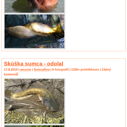
Skúška sumca - odolal
17.8.2019 |
amsum
|
Sumcařina
| 6 fotografií | 1326× prohlédnuto | žádný
komentář