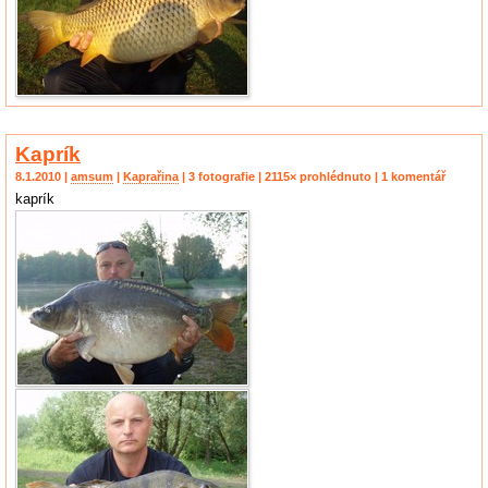
Kaprík
8.1.2010 |
amsum
|
Kaprařina
| 3 fotografie | 2115× prohlédnuto | 1 komentář
kaprík