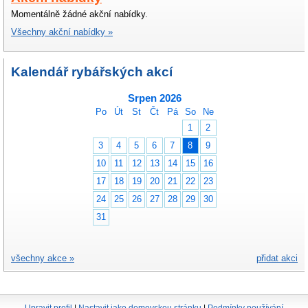
Momentálně žádné akční nabídky.
Všechny akční nabídky »
Kalendář rybářských akcí
Srpen 2026
Po
Út
St
Čt
Pá
So
Ne
1
2
3
4
5
6
7
8
9
10
11
12
13
14
15
16
17
18
19
20
21
22
23
24
25
26
27
28
29
30
31
všechny akce »
přidat akci
Upravit profil
|
Nastavit jako domovskou stránku
|
Podmínky používání