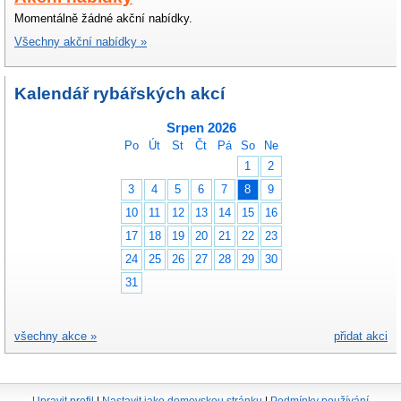
Momentálně žádné akční nabídky.
Všechny akční nabídky »
Kalendář rybářských akcí
Srpen 2026
Po
Út
St
Čt
Pá
So
Ne
1
2
3
4
5
6
7
8
9
10
11
12
13
14
15
16
17
18
19
20
21
22
23
24
25
26
27
28
29
30
31
všechny akce »
přidat akci
Upravit profil
|
Nastavit jako domovskou stránku
|
Podmínky používání