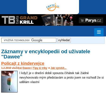
Záznamy v encyklopedii od uživatele
"Dawee"
Policajt z kindervejce
1.2.2010 vložil(a)
Dawee
|
Tipy & triky
⇒
Jak vyrobit...
I když je v dnešní době spousta čihátek tak žádné
nevyhovovalo mým představám a proto jsem se rozhodl že si
udělám vlastní