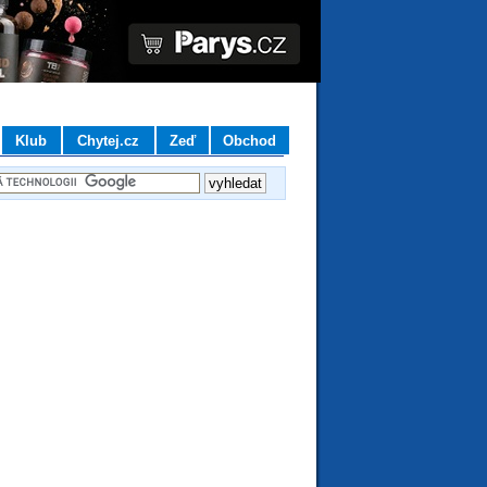
Klub
Chytej.cz
Zeď
Obchod