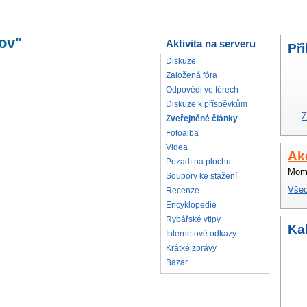
ov"
Aktivita na serveru
Při
Diskuze
Založená fóra
Odpovědi ve fórech
Diskuze k příspěvkům
Z
Zveřejněné články
Fotoalba
Videa
Ak
Pozadí na plochu
Mome
Soubory ke stažení
Všec
Recenze
Encyklopedie
Rybářské vtipy
Ka
Internetové odkazy
Krátké zprávy
Bazar