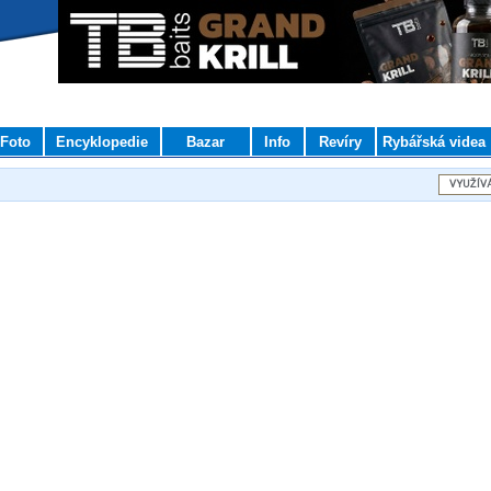
Foto
Encyklopedie
Bazar
Info
Revíry
Rybářská videa