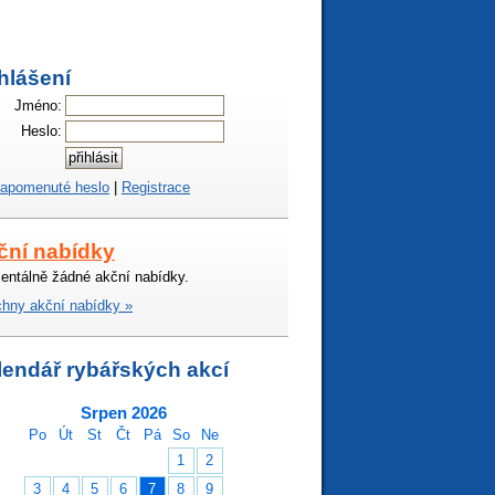
hlášení
Jméno:
Heslo:
apomenuté heslo
|
Registrace
ční nabídky
ntálně žádné akční nabídky.
hny akční nabídky »
lendář rybářských akcí
Srpen 2026
Po
Út
St
Čt
Pá
So
Ne
1
2
3
4
5
6
7
8
9