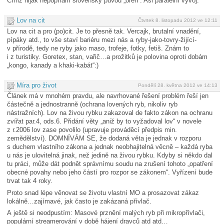
Čímž nijak nepopírám slovenský původ „oren“. Asi paralelní vývoj.
Lov na cit
Čtvrtek 8. listopadu 2012 ve 12:11
Lov na cit a pro (po)cit. Je to přesně tak. Vercajk, brutalní vnadění,
pípáky atd., to vše staví bariéru mezi nás a ryby-jako-tovry-žijící-
v přírodě, tedy ne ryby jako maso, trofeje, fotky, fetiš. Znám to
i z turistiky. Goretex, stan, vařič…a prožitků je polovina oproti dobám
„kongo, kanady a khaki-kabát“:)
Míra pro život
Pondělí 28. května 2012 ve 14:13
Článek má v mnohém pravdu, ale navrhované řešení problém řeší jen
částečně a jednostranně (ochrana lovených ryb, nikoliv ryb
nástražních). Lov na živou rybku zakazoval de fakto zákon na ochranu
zvířat par.4, ods.6. Přidání věty „aniž by to vyžadoval lov“ v novele
z r.2006 lov zase povolilo (upravuje prováděcí předpis min.
zemědělství). DOMNÍVÁM SE, že dodaná věta je jednak v rozporu
s duchem vlastního zákona a jednak neobhajitelná věcně – každá ryba
u nás je ulovitelná jinak, než jedině na živou rybku. Kdyby si někdo dal
tu práci, může dát podnět správnímu soudu na zrušení tohoto „opatření
obecné povahy nebo jeho částí pro rozpor se zákonem“. Vyřízení bude
trvat tak 4 roky.
Proto snad lépe věnovat se životu vlastní MO a prosazovat zákaz
lokálně…zajímavé, jak často je zakázaná přívlač.
A ještě si neodpustím: Masové prznění malých ryb při mikropřívlači,
populární streamerování v době hájení dravců atd atd…