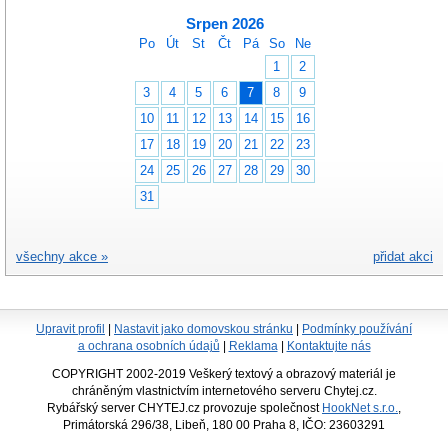
Srpen 2026
Po
Út
St
Čt
Pá
So
Ne
1
2
3
4
5
6
7
8
9
10
11
12
13
14
15
16
17
18
19
20
21
22
23
24
25
26
27
28
29
30
31
všechny akce »
přidat akci
Upravit profil
|
Nastavit jako domovskou stránku
|
Podmínky používání
a ochrana osobních údajů
|
Reklama
|
Kontaktujte nás
COPYRIGHT 2002-2019 Veškerý textový a obrazový materiál je
chráněným vlastnictvím internetového serveru Chytej.cz.
Rybářský server CHYTEJ.cz provozuje společnost
HookNet s.r.o.
,
Primátorská 296/38, Libeň, 180 00 Praha 8, IČO: 23603291