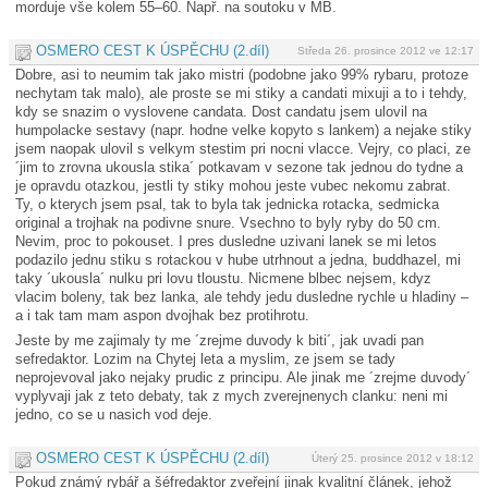
morduje vše kolem 55–60. Např. na soutoku v MB.
OSMERO CEST K ÚSPĚCHU (2.díl)
Středa 26. prosince 2012 ve 12:17
Dobre, asi to neumim tak jako mistri (podobne jako 99% rybaru, protoze
nechytam tak malo), ale proste se mi stiky a candati mixuji a to i tehdy,
kdy se snazim o vyslovene candata. Dost candatu jsem ulovil na
humpolacke sestavy (napr. hodne velke kopyto s lankem) a nejake stiky
jsem naopak ulovil s velkym stestim pri nocni vlacce. Vejry, co placi, ze
´jim to zrovna ukousla stika´ potkavam v sezone tak jednou do tydne a
je opravdu otazkou, jestli ty stiky mohou jeste vubec nekomu zabrat.
Ty, o kterych jsem psal, tak to byla tak jednicka rotacka, sedmicka
original a trojhak na podivne snure. Vsechno to byly ryby do 50 cm.
Nevim, proc to pokouset. I pres dusledne uzivani lanek se mi letos
podazilo jednu stiku s rotackou v hube utrhnout a jedna, buddhazel, mi
taky ´ukousla´ nulku pri lovu tloustu. Nicmene blbec nejsem, kdyz
vlacim boleny, tak bez lanka, ale tehdy jedu dusledne rychle u hladiny –
a i tak tam mam aspon dvojhak bez protihrotu.
Jeste by me zajimaly ty me ´zrejme duvody k biti´, jak uvadi pan
sefredaktor. Lozim na Chytej leta a myslim, ze jsem se tady
neprojevoval jako nejaky prudic z principu. Ale jinak me ´zrejme duvody´
vyplyvaji jak z teto debaty, tak z mych zverejnenych clanku: neni mi
jedno, co se u nasich vod deje.
OSMERO CEST K ÚSPĚCHU (2.díl)
Úterý 25. prosince 2012 v 18:12
Pokud známý rybář a šéfredaktor zveřejní jinak kvalitní článek, jehož