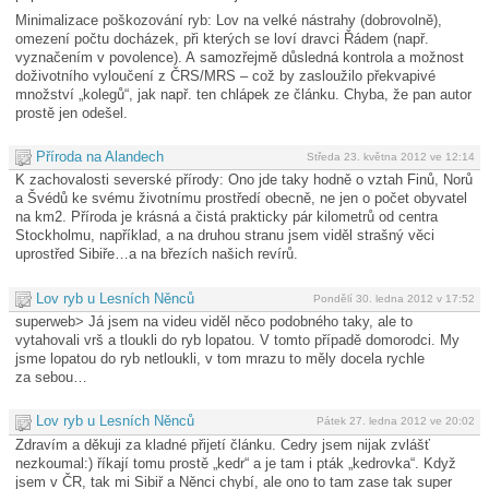
Minimalizace poškozování ryb: Lov na velké nástrahy (dobrovolně),
omezení počtu docházek, při kterých se loví dravci Řádem (např.
vyznačením v povolence). A samozřejmě důsledná kontrola a možnost
doživotního vyloučení z ČRS/MRS – což by zasloužilo překvapivé
množství „kolegů“, jak např. ten chlápek ze článku. Chyba, že pan autor
prostě jen odešel.
Příroda na Alandech
Středa 23. května 2012 ve 12:14
K zachovalosti severské přírody: Ono jde taky hodně o vztah Finů, Norů
a Švédů ke svému životnímu prostředí obecně, ne jen o počet obyvatel
na km2. Příroda je krásná a čistá prakticky pár kilometrů od centra
Stockholmu, například, a na druhou stranu jsem viděl strašný věci
uprostřed Sibiře…a na březích našich revírů.
Lov ryb u Lesních Něnců
Pondělí 30. ledna 2012 v 17:52
superweb> Já jsem na videu viděl něco podobného taky, ale to
vytahovali vrš a tloukli do ryb lopatou. V tomto případě domorodci. My
jsme lopatou do ryb netloukli, v tom mrazu to měly docela rychle
za sebou…
Lov ryb u Lesních Něnců
Pátek 27. ledna 2012 ve 20:02
Zdravím a děkuji za kladné přijetí článku. Cedry jsem nijak zvlášť
nezkoumal:) říkají tomu prostě „kedr“ a je tam i pták „kedrovka“. Když
jsem v ČR, tak mi Sibiř a Něnci chybí, ale ono to tam zase tak super