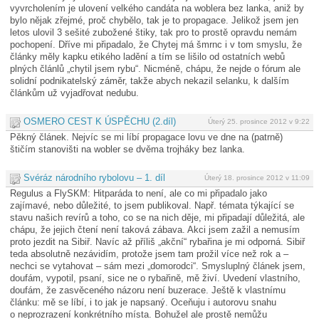
vyvrcholením je ulovení velkého candáta na woblera bez lanka, aniž by
bylo nějak zřejmé, proč chybělo, tak je to propagace. Jelikož jsem jen
letos ulovil 3 sešité zubožené štiky, tak pro to prostě opravdu nemám
pochopení. Dříve mi připadalo, že Chytej má šmrnc i v tom smyslu, že
články měly kapku etikého ladění a tím se lišilo od ostatních webů
plných článlů „chytil jsem rybu“. Nicméně, chápu, že nejde o fórum ale
solidní podnikatelský záměr, takže abych nekazil selanku, k dalším
článkům už vyjadřovat nedubu.
OSMERO CEST K ÚSPĚCHU (2.díl)
Úterý 25. prosince 2012 v 9:22
Pěkný článek. Nejvíc se mi líbí propagace lovu ve dne na (patrně)
štičím stanovišti na wobler se dvěma trojháky bez lanka.
Svéráz národního rybolovu – 1. díl
Úterý 18. prosince 2012 v 11:09
Regulus a FlySKM: Hitparáda to není, ale co mi připadalo jako
zajímavé, nebo důležité, to jsem publikoval. Např. témata týkající se
stavu našich revírů a toho, co se na nich děje, mi připadají důležitá, ale
chápu, že jejich čtení není taková zábava. Akci jsem zažil a nemusím
proto jezdit na Sibiř. Navíc až příliš „akční“ rybařina je mi odporná. Sibiř
teda absolutně nezávidím, protože jsem tam prožil více než rok a –
nechci se vytahovat – sám mezi „domorodci“. Smysluplný článek jsem,
doufám, vypotil, psaní, sice ne o rybařině, mě živí. Uvedení vlastního,
doufám, že zasvěceného názoru není buzerace. Ještě k vlastnímu
článku: mě se líbí, i to jak je napsaný. Oceňuju i autorovu snahu
o neprozrazení konkrétního místa. Bohužel ale prostě nemůžu