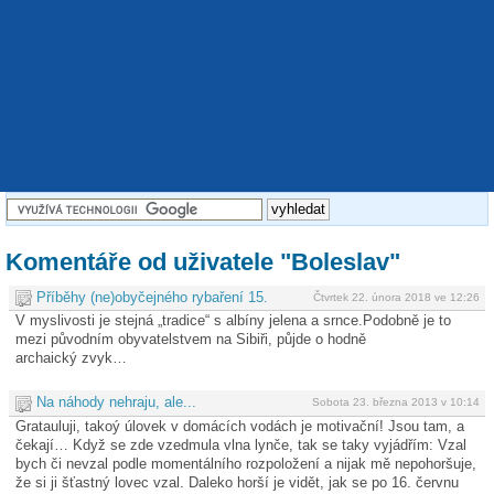
Komentáře od uživatele "Boleslav"
Příběhy (ne)obyčejného rybaření 15.
Čtvrtek 22. února 2018 ve 12:26
V myslivosti je stejná „tradice“ s albíny jelena a srnce.Podobně je to
mezi původním obyvatelstvem na Sibiři, půjde o hodně
archaický zvyk…
Na náhody nehraju, ale...
Sobota 23. března 2013 v 10:14
Gratauluji, takoý úlovek v domácích vodách je motivační! Jsou tam, a
čekají… Když se zde vzedmula vlna lynče, tak se taky vyjádřím: Vzal
bych či nevzal podle momentálního rozpoložení a nijak mě nepohoršuje,
že si ji šťastný lovec vzal. Daleko horší je vidět, jak se po 16. červnu