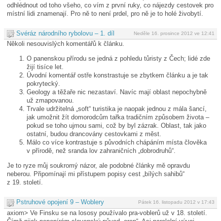
odhlédnout od toho všeho, co vím z první ruky, co nájezdy cestovek pro
místní lidi znamenají. Pro ně to není prdel, pro ně je to holé živobytí.
Svéráz národního rybolovu – 1. díl
Neděle 16. prosince 2012 ve 12:41
Několi nesouvislých komentářů k článku.
O panenskou přírodu se jedná z pohledu tůristy z Čech; lidé zde
žijí tisíce let.
Úvodní komentář ostře konstrastuje se zbytkem článku a je tak
pokrytecký.
Geology a těžaře nic nezastaví. Navíc mají oblast nepochybně
už zmapovanou.
Trvale udržitelná „soft“ turistika je naopak jednou z mála šancí,
jak umožnit žít domorodcům tařka tradičním způsobem života –
pokud se toho ujmou sami, což by byl zázrak. Oblast, tak jako
ostatní, budou drancovány cestovkami z měst.
Málo co více kontrastuje s původních chápáním místa člověka
v přírodě, než sranda lov zahraničních „dobrodruhů“.
Je to ryze můj soukromý názor, ale podobné články mě opravdu
neberou. Připomínají mi přístupem popisy cest „bílých sahibů“
z 19. století.
Pstruhové opojení 9 – Woblery
Pátek 16. listopadu 2012 v 17:43
axiom> Ve Finsku se na lososy používalo pra-voblerů už v 18. století.