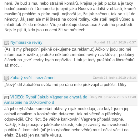
není. Je buď zima, nebo strašně komárů, krajina je jak placka a je taky
hodně poničená. Domorodci (stejně jako Rusové a další v oblasti, kromě
muslimů) problém s pitím mají, nejhorší je, že jak začnou, tak se zlijí do
němoty. Já jsem ale měl štěstí na dobré rodiny, kde staří nepili vůbec a
mladí tak 2× do měsíce. Víc je ohrožuje devastace životního prostředí.
Nejvíc pijí ti, kdo jsou nuceni žít ve městech.
Nymburské revíry
Pondělí 13. září 2010 v 0:57
(Asi i) my přespolní pěkně děkujeme za reklamu:) Ačkoliv jsou pro mě
informace k užitku, protože některé zmíněné revíry navštěvuji, podobný
článek na „své“ revíry bych nepřivítal. I tak je tady pražáků a liberečáků
až moc…
Zubatý svět - seznámení
Čtvrtek 28. ledna 2010 v 8:14
„Nový“ díl Zubatého světa mě po ránu mile překvapil a potěšil. Díky.
VIDEO: Rybář Jakub Vágner se chystá do
Úterý 29. prosince 2009 v 11:49
Amazonie na 300kilového d
Já jeho rybářsko-komerční aktivity nijak nesleduju, ale když jsem jej
oslovil emailem s konkrétním dotazem, tak mi věcně a přátelsky
odpověděl. Chci říct, že věčné karikování Vágnera připadá trapné.
Každý, kdo pracuje v jakékoliv oblasti, kde je závislý na investorech,
publiku či komisích (ať je to rybařina nebo věda) musí dělat věci i na
efekt. Záleží jen na míře vkusu.