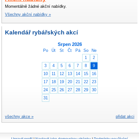
Momentálně žádné akční nabídky.
Všechny akční nabídky »
Kalendář rybářských akcí
Srpen 2026
Po
Út
St
Čt
Pá
So
Ne
1
2
3
4
5
6
7
8
9
10
11
12
13
14
15
16
17
18
19
20
21
22
23
24
25
26
27
28
29
30
31
všechny akce »
přidat akci
Upravit profil
|
Nastavit jako domovskou stránku
|
Podmínky používání