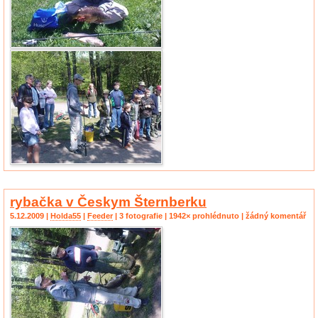
rybačka v Českym Šternberku
5.12.2009 |
Holda55
|
Feeder
| 3 fotografie | 1942× prohlédnuto | žádný komentář