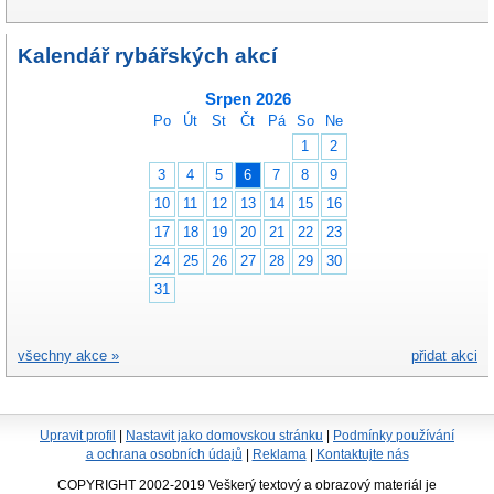
Kalendář rybářských akcí
Srpen 2026
Po
Út
St
Čt
Pá
So
Ne
1
2
3
4
5
6
7
8
9
10
11
12
13
14
15
16
17
18
19
20
21
22
23
24
25
26
27
28
29
30
31
všechny akce »
přidat akci
Upravit profil
|
Nastavit jako domovskou stránku
|
Podmínky používání
a ochrana osobních údajů
|
Reklama
|
Kontaktujte nás
COPYRIGHT 2002-2019 Veškerý textový a obrazový materiál je