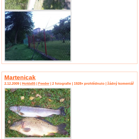
Martenicak
2.12.2009 |
Holda55
|
Feeder
| 2 fotografie | 1928× prohlédnuto | žádný komentář