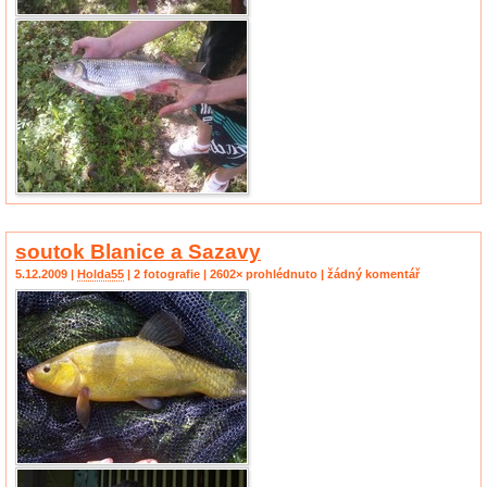
soutok Blanice a Sazavy
5.12.2009 |
Holda55
| 2 fotografie | 2602× prohlédnuto | žádný komentář