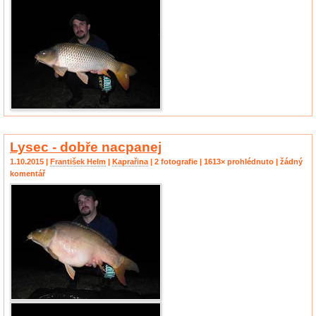
Lysec - dobře nacpanej
1.10.2015 |
František Helm
|
Kaprařina
| 2 fotografie | 1613× prohlédnuto | žádný
komentář