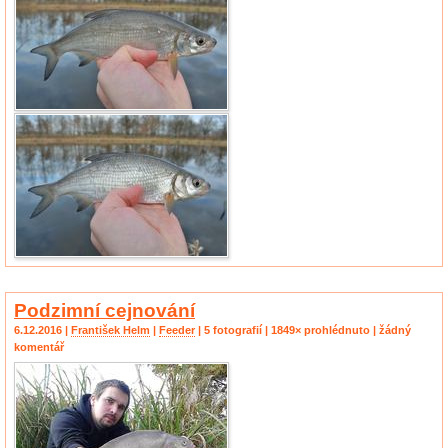
Podzimní cejnování
6.12.2016 |
František Helm
|
Feeder
| 5 fotografií | 1849× prohlédnuto | žádný
komentář