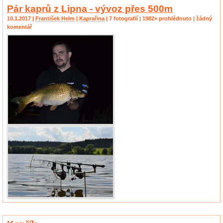
Pár kaprů z Lipna - vývoz přes 500m
10.1.2017 |
František Helm
|
Kaprařina
| 7 fotografií | 1982× prohlédnuto | žádný
komentář