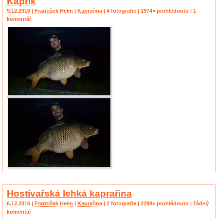
Kapřík
9.12.2016 |
František Helm
|
Kaprařina
| 4 fotografie | 1974× prohlédnuto | 1
komentář
Hostivařská lehká kaprařina
6.12.2016 |
František Helm
|
Kaprařina
| 2 fotografie | 2298× prohlédnuto | žádný
komentář