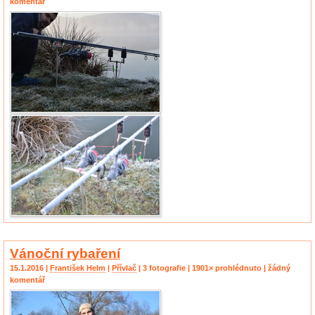
komentář
Vánoční rybaření
15.1.2016 |
František Helm
|
Přívlač
| 3 fotografie | 1901× prohlédnuto | žádný
komentář