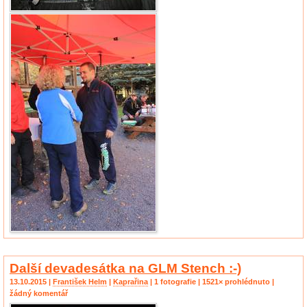
Další devadesátka na GLM Stench :-)
13.10.2015 |
František Helm
|
Kaprařina
| 1 fotografie | 1521× prohlédnuto |
žádný komentář