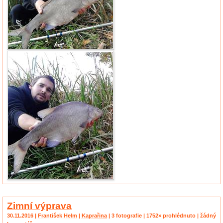
Zimní výprava
30.11.2016 |
František Helm
|
Kaprařina
| 3 fotografie | 1752× prohlédnuto | žádný