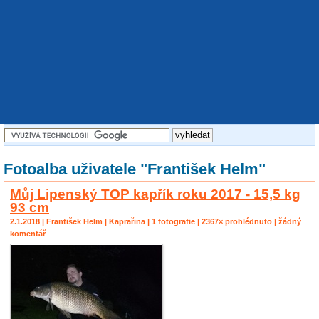
Fotoalba uživatele "František Helm"
Můj Lipenský TOP kapřík roku 2017 - 15,5 kg
93 cm
2.1.2018 |
František Helm
|
Kaprařina
| 1 fotografie | 2367× prohlédnuto | žádný
komentář