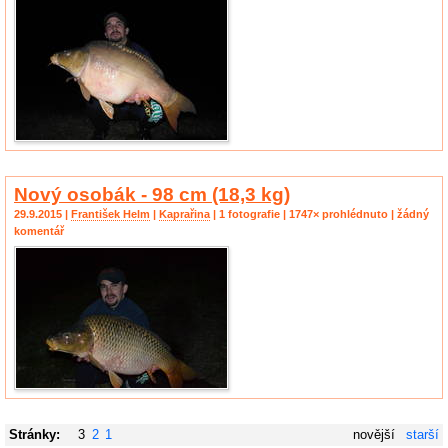
Nový osobák - 98 cm (18,3 kg)
29.9.2015 |
František Helm
|
Kaprařina
| 1 fotografie | 1747× prohlédnuto | žádný
komentář
Stránky:
3
2
1
novější
starší