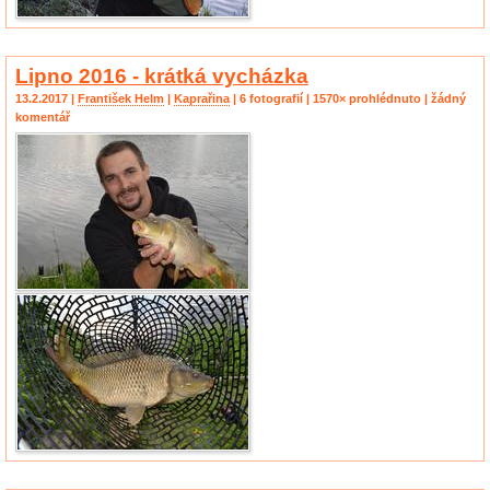
Lipno 2016 - krátká vycházka
13.2.2017 |
František Helm
|
Kaprařina
| 6 fotografií | 1570× prohlédnuto | žádný
komentář