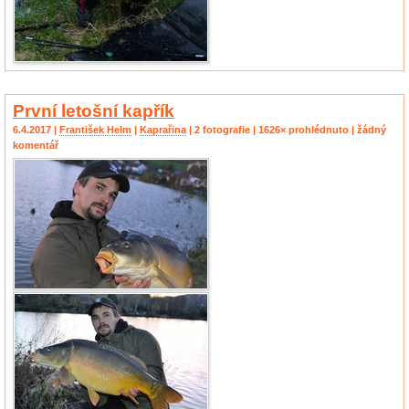
První letošní kapřík
6.4.2017 |
František Helm
|
Kaprařina
| 2 fotografie | 1626× prohlédnuto | žádný
komentář