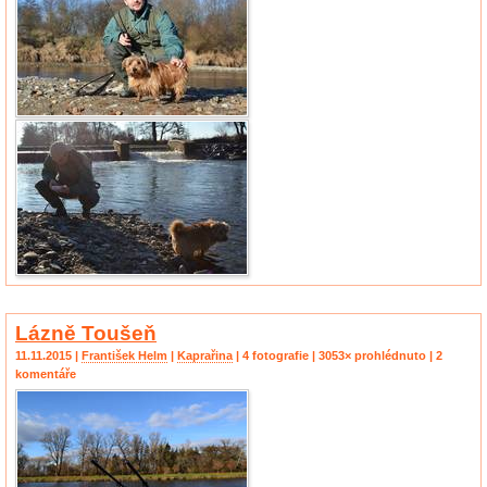
Lázně Toušeň
11.11.2015 |
František Helm
|
Kaprařina
| 4 fotografie | 3053× prohlédnuto | 2
komentáře