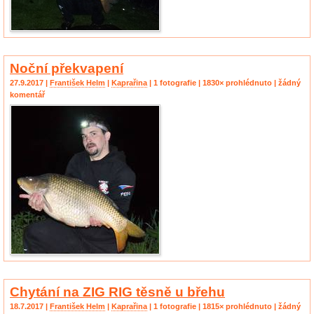
Noční překvapení
27.9.2017 |
František Helm
|
Kaprařina
| 1 fotografie | 1830× prohlédnuto | žádný
komentář
Chytání na ZIG RIG těsně u břehu
18.7.2017 |
František Helm
|
Kaprařina
| 1 fotografie | 1815× prohlédnuto | žádný