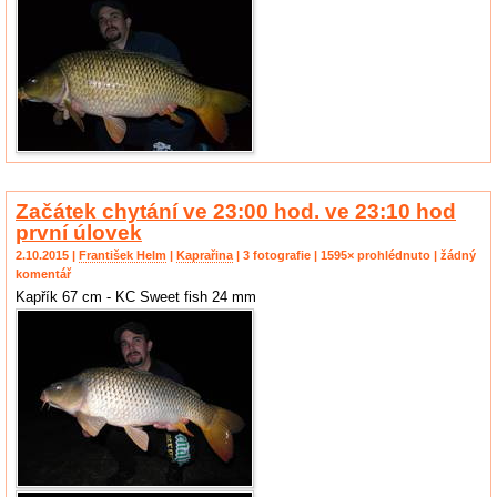
Začátek chytání ve 23:00 hod. ve 23:10 hod
první úlovek
2.10.2015 |
František Helm
|
Kaprařina
| 3 fotografie | 1595× prohlédnuto | žádný
komentář
Kapřík 67 cm - KC Sweet fish 24 mm