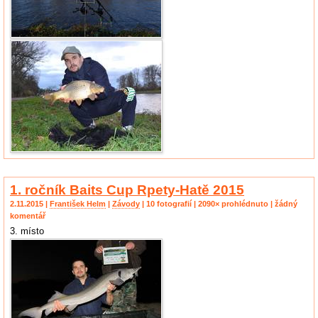
1. ročník Baits Cup Rpety-Hatě 2015
2.11.2015 |
František Helm
|
Závody
| 10 fotografií | 2090× prohlédnuto | žádný
komentář
3. místo