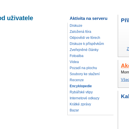
d uživatele
Aktivita na serveru
Při
Diskuze
Založená fóra
Odpovědi ve fórech
Diskuze k příspěvkům
Z
Zveřejněné články
Fotoalba
Videa
Ak
Pozadí na plochu
Mome
Soubory ke stažení
Všec
Recenze
Encyklopedie
Rybářské vtipy
Ka
Internetové odkazy
Krátké zprávy
Bazar