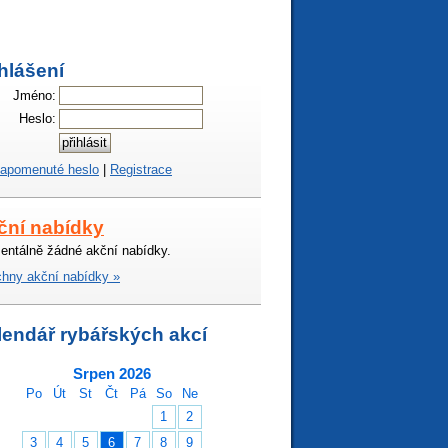
hlášení
Jméno:
Heslo:
apomenuté heslo
|
Registrace
ční nabídky
ntálně žádné akční nabídky.
hny akční nabídky »
lendář rybářských akcí
Srpen 2026
Po
Út
St
Čt
Pá
So
Ne
1
2
3
4
5
6
7
8
9