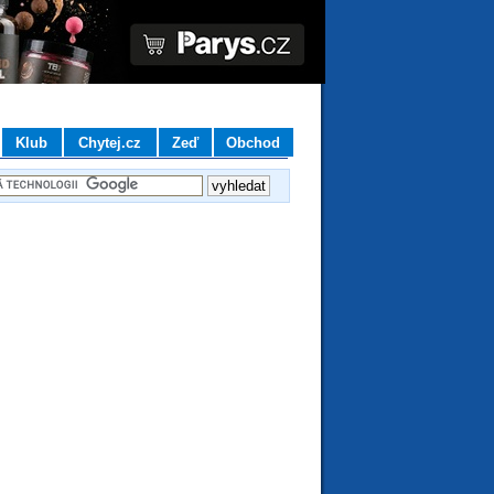
Klub
Chytej.cz
Zeď
Obchod