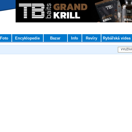
Foto
Encyklopedie
Bazar
Info
Revíry
Rybářská videa