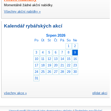
Momentálně žádné akční nabídky.
Všechny akční nabídky »
Kalendář rybářských akcí
Srpen 2026
Po
Út
St
Čt
Pá
So
Ne
1
2
3
4
5
6
7
8
9
10
11
12
13
14
15
16
17
18
19
20
21
22
23
24
25
26
27
28
29
30
31
všechny akce »
přidat akci
Upravit profil
|
Nastavit jako domovskou stránku
|
Podmínky používání