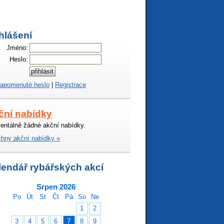
hlášení
Jméno:
Heslo:
apomenuté heslo
|
Registrace
ční nabídky
ntálně žádné akční nabídky.
hny akční nabídky »
lendář rybářských akcí
Srpen 2026
Po
Út
St
Čt
Pá
So
Ne
1
2
3
4
5
6
7
8
9