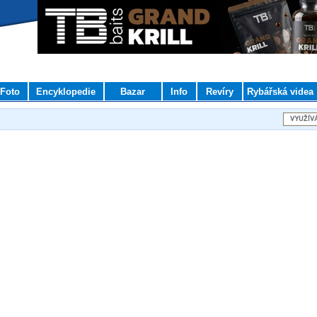
Foto
Encyklopedie
Bazar
Info
Revíry
Rybářská videa