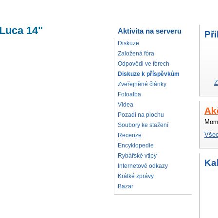
"Luca 14"
Aktivita na serveru
Při
Diskuze
Založená fóra
Odpovědi ve fórech
Diskuze k příspěvkům
Z
Zveřejněné články
Fotoalba
Videa
Ak
Pozadí na plochu
Mome
Soubory ke stažení
Všec
Recenze
Encyklopedie
Rybářské vtipy
Ka
Internetové odkazy
Krátké zprávy
Bazar