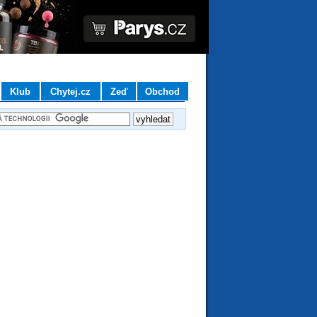
Klub
Chytej.cz
Zeď
Obchod