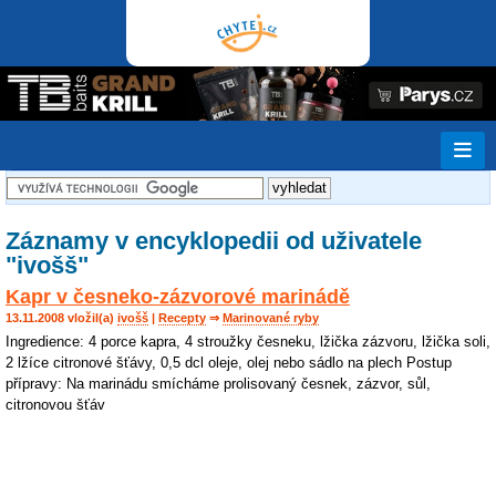
Záznamy v encyklopedii od uživatele
"ivošš"
Kapr v česneko-zázvorové marinádě
13.11.2008 vložil(a)
ivošš
|
Recepty
⇒
Marinované ryby
Ingredience: 4 porce kapra, 4 stroužky česneku, lžička zázvoru, lžička soli,
2 lžíce citronové šťávy, 0,5 dcl oleje, olej nebo sádlo na plech Postup
přípravy: Na marinádu smícháme prolisovaný česnek, zázvor, sůl,
citronovou šťáv