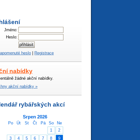
hlášení
Jméno:
Heslo:
apomenuté heslo
|
Registrace
ční nabídky
ntálně žádné akční nabídky.
hny akční nabídky »
lendář rybářských akcí
Srpen 2026
Po
Út
St
Čt
Pá
So
Ne
1
2
3
4
5
6
7
8
9