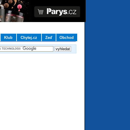
Klub
Chytej.cz
Zeď
Obchod