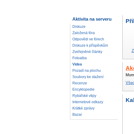
Aktivita na serveru
Při
Diskuze
Založená fóra
Odpovědi ve fórech
Diskuze k příspěvkům
Z
Zveřejněné články
Fotoalba
Videa
Ak
Pozadí na plochu
Mome
Soubory ke stažení
Všec
Recenze
Encyklopedie
Rybářské vtipy
Ka
Internetové odkazy
Krátké zprávy
Bazar