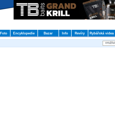
Foto
Encyklopedie
Bazar
Info
Revíry
Rybářská videa