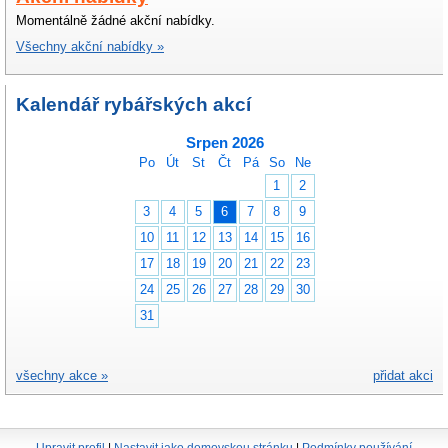
Momentálně žádné akční nabídky.
Všechny akční nabídky »
Kalendář rybářských akcí
Srpen 2026
Po
Út
St
Čt
Pá
So
Ne
1
2
3
4
5
6
7
8
9
10
11
12
13
14
15
16
17
18
19
20
21
22
23
24
25
26
27
28
29
30
31
všechny akce »
přidat akci
Upravit profil
|
Nastavit jako domovskou stránku
|
Podmínky používání