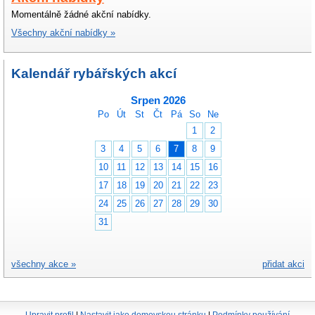
Momentálně žádné akční nabídky.
Všechny akční nabídky »
Kalendář rybářských akcí
Srpen 2026
Po
Út
St
Čt
Pá
So
Ne
1
2
3
4
5
6
7
8
9
10
11
12
13
14
15
16
17
18
19
20
21
22
23
24
25
26
27
28
29
30
31
všechny akce »
přidat akci
Upravit profil
|
Nastavit jako domovskou stránku
|
Podmínky používání