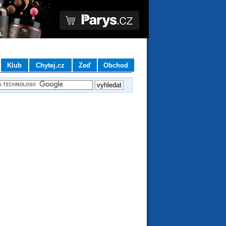
Klub
Chytej.cz
Zeď
Obchod