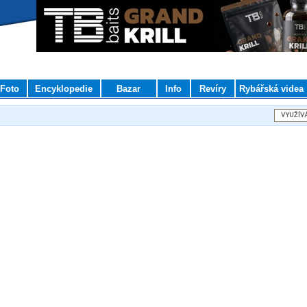
Foto
Encyklopedie
Bazar
Info
Revíry
Rybářská videa