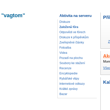
m "vagtom"
Aktivita na serveru
Při
Diskuze
Založená fóra
Odpovědi ve fórech
Diskuze k příspěvkům
Z
Zveřejněné články
Fotoalba
Videa
Ak
Pozadí na plochu
Mome
Soubory ke stažení
Všec
Recenze
Encyklopedie
Rybářské vtipy
Ka
Internetové odkazy
Krátké zprávy
Bazar