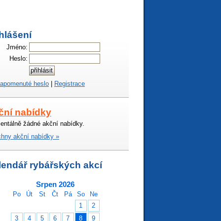
hlášení
Jméno:
Heslo:
apomenuté heslo
|
Registrace
ční nabídky
ntálně žádné akční nabídky.
hny akční nabídky »
lendář rybářských akcí
Srpen 2026
Po
Út
St
Čt
Pá
So
Ne
1
2
3
4
5
6
7
8
9