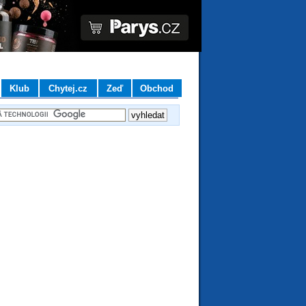
Klub
Chytej.cz
Zeď
Obchod