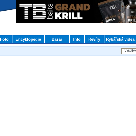
Foto
Encyklopedie
Bazar
Info
Revíry
Rybářská videa