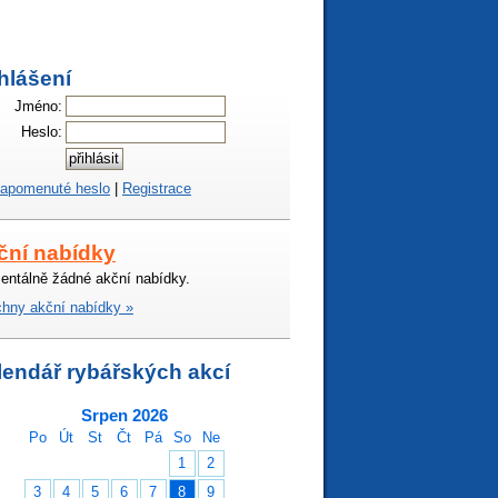
hlášení
Jméno:
Heslo:
apomenuté heslo
|
Registrace
ční nabídky
ntálně žádné akční nabídky.
hny akční nabídky »
lendář rybářských akcí
Srpen 2026
Po
Út
St
Čt
Pá
So
Ne
1
2
3
4
5
6
7
8
9