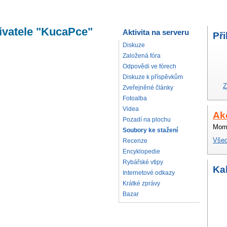
ivatele "KucaPce"
Aktivita na serveru
Při
Diskuze
Založená fóra
Odpovědi ve fórech
Diskuze k příspěvkům
Z
Zveřejněné články
Fotoalba
Videa
Ak
Pozadí na plochu
Mome
Soubory ke stažení
Všec
Recenze
Encyklopedie
Rybářské vtipy
Ka
Internetové odkazy
Krátké zprávy
Bazar