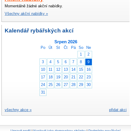
Momentálně žádné akční nabídky.
Všechny akční nabídky »
Kalendář rybářských akcí
Srpen 2026
Po
Út
St
Čt
Pá
So
Ne
1
2
3
4
5
6
7
8
9
10
11
12
13
14
15
16
17
18
19
20
21
22
23
24
25
26
27
28
29
30
31
všechny akce »
přidat akci
Upravit profil
|
Nastavit jako domovskou stránku
|
Podmínky používání