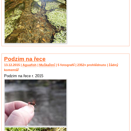
Podzim na řece
13.12.2015 |
Aguafish
|
Muškaření
| 5 fotografií | 2352× prohlédnuto | žádný
komentář
Podzim na řece r. 2015