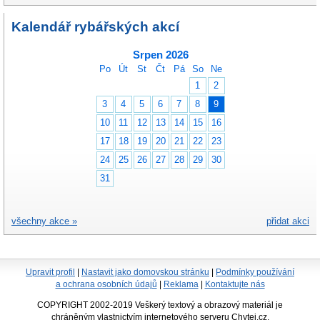
Kalendář rybářských akcí
Srpen 2026
Po
Út
St
Čt
Pá
So
Ne
1
2
3
4
5
6
7
8
9
10
11
12
13
14
15
16
17
18
19
20
21
22
23
24
25
26
27
28
29
30
31
všechny akce »
přidat akci
Upravit profil
|
Nastavit jako domovskou stránku
|
Podmínky používání
a ochrana osobních údajů
|
Reklama
|
Kontaktujte nás
COPYRIGHT 2002-2019 Veškerý textový a obrazový materiál je
chráněným vlastnictvím internetového serveru Chytej.cz.