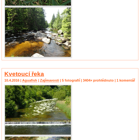
Kvetoucí řeka
10.4.2016 |
Aguafish
|
Zajímavosti
| 5 fotografií | 3404× prohlédnuto | 1 komentář