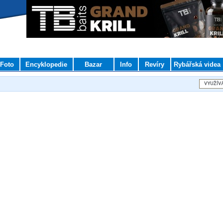
Foto
Encyklopedie
Bazar
Info
Revíry
Rybářská videa