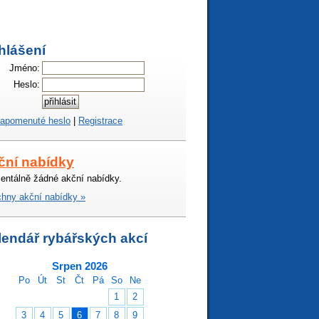
hlášení
Jméno:
Heslo:
apomenuté heslo
|
Registrace
ční nabídky
ntálně žádné akční nabídky.
hny akční nabídky »
lendář rybářských akcí
Srpen 2026
Po
Út
St
Čt
Pá
So
Ne
1
2
3
4
5
6
7
8
9