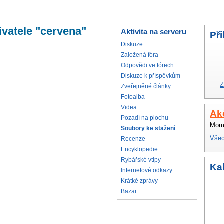
ivatele "cervena"
Aktivita na serveru
Při
Diskuze
Založená fóra
Odpovědi ve fórech
Diskuze k příspěvkům
Z
Zveřejněné články
Fotoalba
Videa
Ak
Pozadí na plochu
Mome
Soubory ke stažení
Všec
Recenze
Encyklopedie
Rybářské vtipy
Ka
Internetové odkazy
Krátké zprávy
Bazar