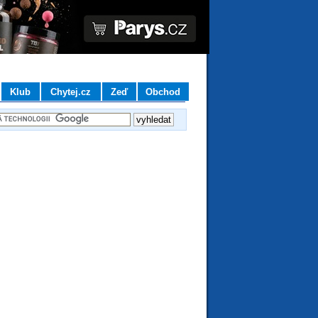
Klub
Chytej.cz
Zeď
Obchod