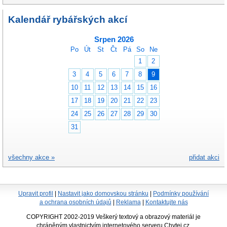
Kalendář rybářských akcí
Srpen 2026
Po
Út
St
Čt
Pá
So
Ne
1
2
3
4
5
6
7
8
9
10
11
12
13
14
15
16
17
18
19
20
21
22
23
24
25
26
27
28
29
30
31
všechny akce »
přidat akci
Upravit profil
|
Nastavit jako domovskou stránku
|
Podmínky používání
a ochrana osobních údajů
|
Reklama
|
Kontaktujte nás
COPYRIGHT 2002-2019 Veškerý textový a obrazový materiál je
chráněným vlastnictvím internetového serveru Chytej.cz.