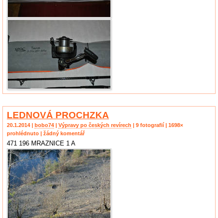
LEDNOVÁ PROCHZKA
20.1.2014 |
bobo74
|
Výpravy po českých revírech
| 9 fotografií | 1698×
prohlédnuto | žádný komentář
471 196 MRAZNICE 1 A