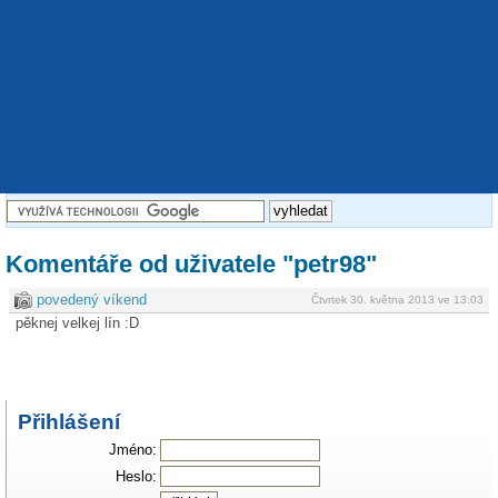
Komentáře od uživatele "petr98"
povedený víkend
Čtvrtek 30. května 2013 ve 13:03
pěknej velkej lín :D
Přihlášení
Jméno:
Heslo: