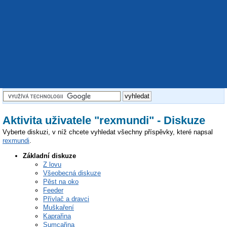
Aktivita uživatele "rexmundi" - Diskuze
Vyberte diskuzi, v níž chcete vyhledat všechny příspěvky, které napsal
rexmundi
.
Základní diskuze
Z lovu
Všeobecná diskuze
Pěst na oko
Feeder
Přívlač a dravci
Muškaření
Kaprařina
Sumcařina