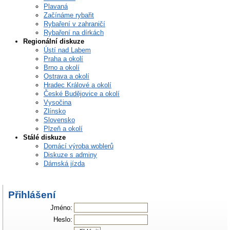
Plavaná
Začínáme rybařit
Rybaření v zahraničí
Rybaření na dírkách
Regionální diskuze
Ústí nad Labem
Praha a okolí
Brno a okolí
Ostrava a okolí
Hradec Králové a okolí
České Budějovice a okolí
Vysočina
Zlínsko
Slovensko
Plzeň a okolí
Stálé diskuze
Domácí výroba woblerů
Diskuze s adminy
Dámská jízda
Přihlášení
Jméno:
Heslo: