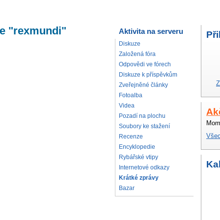
le "rexmundi"
Aktivita na serveru
Při
Diskuze
Založená fóra
Odpovědi ve fórech
Diskuze k příspěvkům
Z
Zveřejněné články
Fotoalba
Videa
Ak
Pozadí na plochu
Mome
Soubory ke stažení
Všec
Recenze
Encyklopedie
Rybářské vtipy
Ka
Internetové odkazy
Krátké zprávy
Bazar