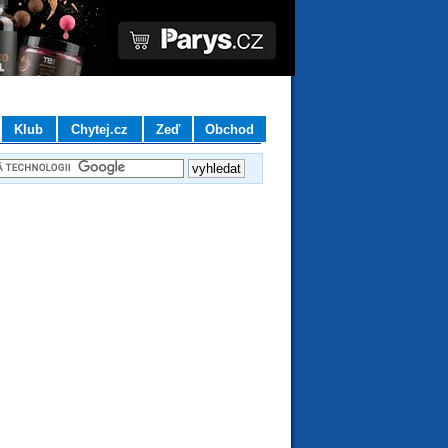
Klub
Chytej.cz
Zeď
Obchod