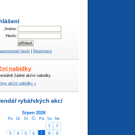
hlášení
Jméno:
Heslo:
apomenuté heslo
|
Registrace
ční nabídky
ntálně žádné akční nabídky.
hny akční nabídky »
lendář rybářských akcí
Srpen 2026
Po
Út
St
Čt
Pá
So
Ne
1
2
3
4
5
6
7
8
9