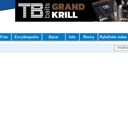
Foto
Encyklopedie
Bazar
Info
Revíry
Rybářská videa