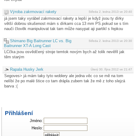
Výroba zakrmovací rakety
Středa 2. ledna 2013 ve 20:40
já jsem taky vyrábel zakrmovací rakety a lepší je když jsou ty dírky
větší dobrou skušenost mám s dírkami cca 13 mm PS.pokud se s tím
nauči člověk manipulovat tak tam může nasypat aji partikl s řepkou
Shimano Big Baitrunner LC vs. Big
Středa 2. ledna 2013 ve 20:30
Baitrunner XT-A Long Cast
LCčka jsou osvědčený stroje temtok novým bych až tolik nevěřil jak
těm starým
Rapala Husky Jerk
Úterý 30. října 2012 ve 21:47
Segoves> já mám taky tyto woblery ale jedna věc co se mě na tom
nelíbí že po malé štice co tam drápla zubem tak že mě z toho slejzá
barva :(
Přihlášení
Jméno:
Heslo: