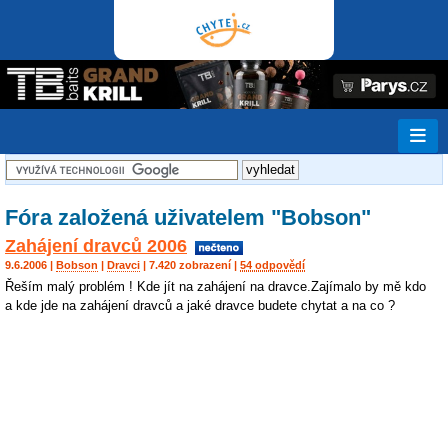
Fóra založená uživatelem "Bobson"
Zahájení dravců 2006
9.6.2006 |
Bobson
|
Dravci
| 7.420 zobrazení |
54 odpovědí
Řeším malý problém ! Kde jít na zahájení na dravce.Zajímalo by mě kdo
a kde jde na zahájení dravců a jaké dravce budete chytat a na co ?