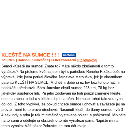
KLEŠTĚ NA SUMCE ! ! !
22.5.2006 |
Bobson
|
Sumcařina
| 14.024 zobrazení |
87 odpovědí
Sumci -Kleště na sumce! Znáte to? Máte někdo zkušenosti o tomto
vynálezu? Na přelomu května jsem byl s partičkou Reného Plzáka opět na
výpravě, kde jsem potkal člověka Jaroslava Matouška, jež je vlastníkem
patentu KLEŠTÍ NA SUMCE. V dnešní době si už lov bez tohoto náčiní
nedokážu představit. Sám Jaroslav chytil sumce 223 cm, 78 kg bez
jakékoliv asistence lidí. Při jeho zdoláváni na lodi použil zmíněné kleště,
sumce zapnul o loď a v klídku dojel na břeh. Nemusel tahat takovou rybu
do lodi. Z toho vyplývá, že pokud chcete sumce uchovat a zavážete jej na
provaz, není to to pravé ořechové. Nasunutí kleští do tlamy sumce trvá 3 –
4 sekundy a ryba je tak minimálně vystavena bolesti a poškození. Mrkněte
na to sami a udělejte si obrázek o tomto vynálezu sami. Napište mi na
tento vynález Váš názor.Pokusím se tam dát svoje