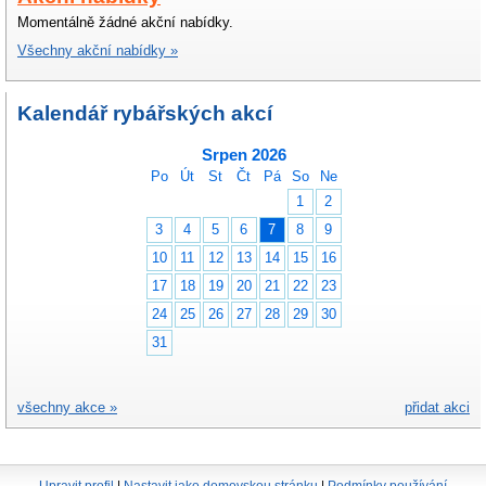
Momentálně žádné akční nabídky.
Všechny akční nabídky »
Kalendář rybářských akcí
Srpen 2026
Po
Út
St
Čt
Pá
So
Ne
1
2
3
4
5
6
7
8
9
10
11
12
13
14
15
16
17
18
19
20
21
22
23
24
25
26
27
28
29
30
31
všechny akce »
přidat akci
Upravit profil
|
Nastavit jako domovskou stránku
|
Podmínky používání