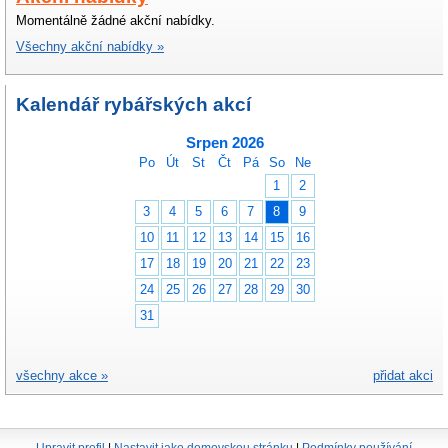
Momentálně žádné akční nabídky.
Všechny akční nabídky »
Kalendář rybářských akcí
Srpen 2026
Po
Út
St
Čt
Pá
So
Ne
1
2
3
4
5
6
7
8
9
10
11
12
13
14
15
16
17
18
19
20
21
22
23
24
25
26
27
28
29
30
31
všechny akce »
přidat akci
Upravit profil
|
Nastavit jako domovskou stránku
|
Podmínky používání