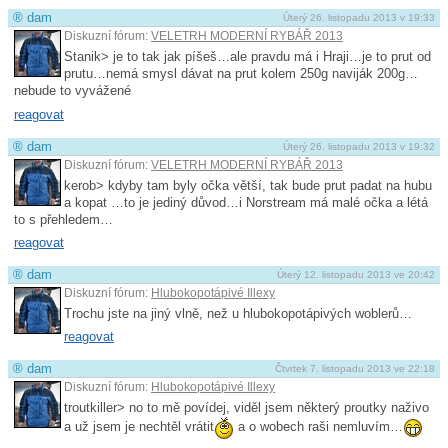
®
dam
Úterý 26. listopadu 2013 v 19:33
Diskuzní fórum:
VELETRH MODERNÍ RYBÁŘ 2013
Stanik> je to tak jak píšeš…ale pravdu má i Hraji…je to prut od
prutu…nemá smysl dávat na prut kolem 250g naviják 200g…
nebude to vyvážené
reagovat
®
dam
Úterý 26. listopadu 2013 v 19:32
Diskuzní fórum:
VELETRH MODERNÍ RYBÁŘ 2013
kerob> kdyby tam byly očka větší, tak bude prut padat na hubu
a kopat …to je jediný důvod…i Norstream má malé očka a létá
to s přehledem…
reagovat
®
dam
Úterý 12. listopadu 2013 ve 20:42
Diskuzní fórum:
Hlubokopotápivé Illexy
Trochu jste na jiný vlně, než u hlubokopotápivých woblerů…
reagovat
®
dam
Čtvrtek 7. listopadu 2013 ve 22:18
Diskuzní fórum:
Hlubokopotápivé Illexy
troutkiller> no to mě povídej, viděl jsem některý proutky naživo
a už jsem je nechtěl vrátit
a o wobech raši nemluvím…