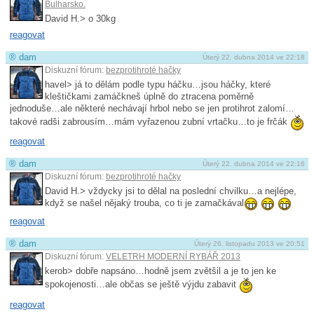
Bulharsko.
David H.> o 30kg
reagovat
®
dam
Úterý 22. dubna 2014 ve 22:18
Diskuzní fórum:
bezprotihroté hačky
havel> já to dělám podle typu háčku…jsou háčky, které
kleštičkami zamáčkneš úplně do ztracena poměrně
jednoduše…ale některé nechávají hrbol nebo se jen protihrot zalomí…
takové radši zabrousím…mám vyřazenou zubní vrtačku…to je frčák
reagovat
®
dam
Úterý 22. dubna 2014 ve 22:16
Diskuzní fórum:
bezprotihroté hačky
David H.> vždycky jsi to dělal na poslední chvilku…a nejlépe,
když se našel nějaký trouba, co ti je zamačkával
reagovat
®
dam
Úterý 26. listopadu 2013 ve 20:51
Diskuzní fórum:
VELETRH MODERNÍ RYBÁŘ 2013
kerob> dobře napsáno…hodně jsem zvětšil a je to jen ke
spokojenosti…ale občas se ještě výjdu zabavit
reagovat