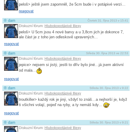
peloš> ještě jsem zapomněl, že 5cm bude i v potápivé verzi…
reagovat
®
dam
Čtvrtek 31. října 2013 v 15:41
Diskuzní fórum:
Hlubokopotápivé Illexy
peloš> U 5cm jsou 4 nové barvy a u 3,8cm jich je dokonce 7,
ale část je z toho jen odleskově upravených…
reagovat
®
dam
Středa 30. října 2013 ve 22:53
Diskuzní fórum:
Hlubokopotápivé Illexy
jepice> nejsem si jistý, jestli to dřív bylo jiné…já jsem aktivní
od mala…
reagovat
®
dam
Středa 30. října 2013 v 9:22
Diskuzní fórum:
Hlubokopotápivé Illexy
troutkiller> každý rok je jiný, vždyť to znáš…a nejhorší je, když
ti všichni volají, pojeď na ryby, a ty nemáš kdy…
reagovat
®
dam
Středa 30. října 2013 v 9:21
Diskuzní fórum:
Hlubokopotápivé Illexy