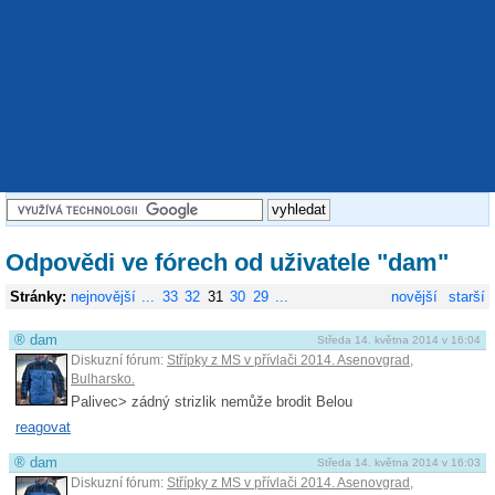
Odpovědi ve fórech od uživatele "dam"
Stránky:
nejnovější
...
33
32
31
30
29
...
novější
starší
®
dam
Středa 14. května 2014 v 16:04
Diskuzní fórum:
Střípky z MS v přívlači 2014. Asenovgrad,
Bulharsko.
Palivec> zádný strizlik nemůže brodit Belou
reagovat
®
dam
Středa 14. května 2014 v 16:03
Diskuzní fórum:
Střípky z MS v přívlači 2014. Asenovgrad,