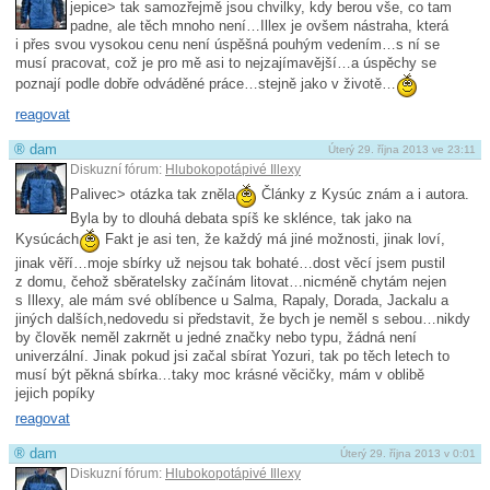
jepice> tak samozřejmě jsou chvilky, kdy berou vše, co tam
padne, ale těch mnoho není…Illex je ovšem nástraha, která
i přes svou vysokou cenu není úspěšná pouhým vedením…s ní se
musí pracovat, což je pro mě asi to nejzajímavější…a úspěchy se
poznají podle dobře odváděné práce…stejně jako v životě…
reagovat
®
dam
Úterý 29. října 2013 ve 23:11
Diskuzní fórum:
Hlubokopotápivé Illexy
Palivec> otázka tak zněla
Články z Kysúc znám a i autora.
Byla by to dlouhá debata spíš ke sklénce, tak jako na
Kysúcách
Fakt je asi ten, že každý má jiné možnosti, jinak loví,
jinak věří…moje sbírky už nejsou tak bohaté…dost věcí jsem pustil
z domu, čehož sběratelsky začínám litovat…nicméně chytám nejen
s Illexy, ale mám své oblíbence u Salma, Rapaly, Dorada, Jackalu a
jiných dalších,nedovedu si představit, že bych je neměl s sebou…nikdy
by člověk neměl zakrnět u jedné značky nebo typu, žádná není
univerzální. Jinak pokud jsi začal sbírat Yozuri, tak po těch letech to
musí být pěkná sbírka…taky moc krásné věcičky, mám v oblibě
jejich popíky
reagovat
®
dam
Úterý 29. října 2013 v 0:01
Diskuzní fórum:
Hlubokopotápivé Illexy