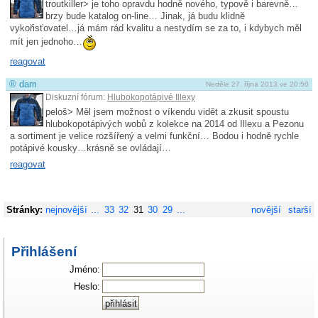
troutkiller> je toho opravdu hodně nového, typově i barevně…
brzy bude katalog on-line… Jinak, já budu klidně
vykořisťovatel…já mám rád kvalitu a nestydím se za to, i kdybych měl
mít jen jednoho…
reagovat
®
dam
Neděle 27. října 2013 ve 20:50
Diskuzní fórum:
Hlubokopotápivé Illexy
peloš> Měl jsem možnost o víkendu vidět a zkusit spoustu
hlubokopotápivých wobů z kolekce na 2014 od Illexu a Pezonu
a sortiment je velice rozšířený a velmi funkční… Bodou i hodně rychle
potápivé kousky…krásně se ovládají…
reagovat
Stránky:
nejnovější
...
33
32
31
30
29
...
novější
starší
Přihlášení
Jméno:
Heslo: