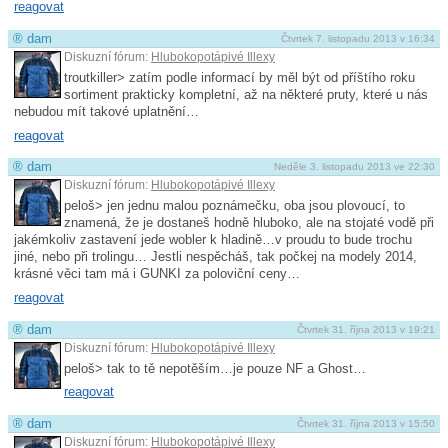
reagovat
®
dam
Čtvrtek 7. listopadu 2013 v 16:34
Diskuzní fórum:
Hlubokopotápivé Illexy
troutkiller> zatím podle informací by měl být od příštího roku
sortiment prakticky kompletní, až na některé pruty, které u nás
nebudou mít takové uplatnění…
reagovat
®
dam
Neděle 3. listopadu 2013 ve 22:30
Diskuzní fórum:
Hlubokopotápivé Illexy
peloš> jen jednu malou poznámečku, oba jsou plovoucí, to
znamená, že je dostaneš hodně hluboko, ale na stojaté vodě při
jakémkoliv zastavení jede wobler k hladině…v proudu to bude trochu
jiné, nebo při trolingu… Jestli nespěcháš, tak počkej na modely 2014,
krásné věci tam má i GUNKI za poloviční ceny…
reagovat
®
dam
Čtvrtek 31. října 2013 v 19:21
Diskuzní fórum:
Hlubokopotápivé Illexy
peloš> tak to tě nepotěším…je pouze NF a Ghost…
reagovat
®
dam
Čtvrtek 31. října 2013 v 15:50
Diskuzní fórum:
Hlubokopotápivé Illexy