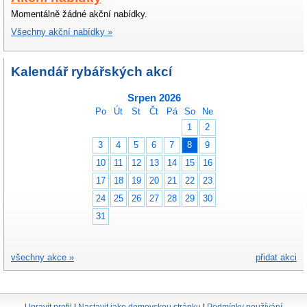
Momentálně žádné akční nabídky.
Všechny akční nabídky »
Kalendář rybářských akcí
Srpen 2026
Po
Út
St
Čt
Pá
So
Ne
1
2
3
4
5
6
7
8
9
10
11
12
13
14
15
16
17
18
19
20
21
22
23
24
25
26
27
28
29
30
31
všechny akce »
přidat akci
Upravit profil
|
Nastavit jako domovskou stránku
|
Podmínky používání