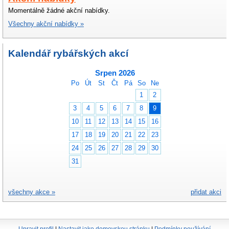
Momentálně žádné akční nabídky.
Všechny akční nabídky »
Kalendář rybářských akcí
Srpen 2026
Po
Út
St
Čt
Pá
So
Ne
1
2
3
4
5
6
7
8
9
10
11
12
13
14
15
16
17
18
19
20
21
22
23
24
25
26
27
28
29
30
31
všechny akce »
přidat akci
Upravit profil
|
Nastavit jako domovskou stránku
|
Podmínky používání