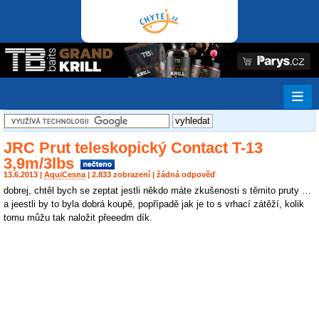
JRC Prut teleskopický Contact T-13
3,9m/3lbs
13.6.2013 |
AquiCesna
| 2.833 zobrazení | žádná odpověď
dobrej, chtěl bych se zeptat jestli někdo máte zkušenosti s těmito pruty …
a jeestli by to byla dobrá koupě, popřípadě jak je to s vrhací zátěží, kolik
tomu můžu tak naložit přeeedm dík.