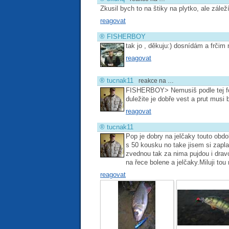
Zkusil bych to na štiky na plytko, ale zále
reagovat
®
FISHERBOY
tak jo , děkuju:) dosnídám a frčim 
reagovat
®
tucnak11
reakce na …
FISHERBOY> Nemusiš podle tej fot
duležite je dobře vest a prut musi 
reagovat
®
tucnak11
Pop je dobry na jelčaky touto obdo
s 50 kousku no take jisem si zapla
zvednou tak za nima pujdou i dravc
na řece bolene a jelčaky.Miluji tou
reagovat