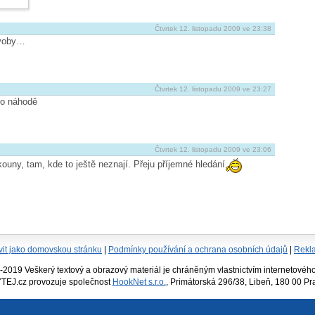
Čtvrtek 12. listopadu 2009 ve 23:38
 voby…
Čtvrtek 12. listopadu 2009 ve 23:27
š o náhodě
Čtvrtek 12. listopadu 2009 ve 23:06
okouny, tam, kde to ještě neznají. Přeju příjemné hledání
vit jako domovskou stránku
|
Podmínky používání a ochrana osobních údajů
|
Rekl
19 Veškerý textový a obrazový materiál je chráněným vlastnictvím internetového 
TEJ.cz provozuje společnost
HookNet s.r.o.
, Primátorská 296/38, Libeň, 180 00 P