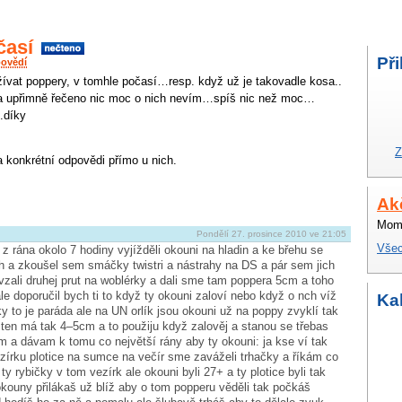
časí
Při
povědí
žívat poppery, v tomhle počasí…resp. když už je takovadle kosa..
 a upřimně řečeno nic moc o nich nevím…spíš nic než moc…
.díky
Z
a konkrétní odpovědi přímo u nich.
Ak
Mome
Pondělí 27. prosince 2010 ve 21:05
Všec
 z rána okolo 7 hodiny vyjížděli okouni na hladin a ke břehu se
ich a zkoušel sem smáčky twistri a nástrahy na DS a pár sem jich
zali druhej prut na woblérky a dali sme tam poppera 5cm a toho
e doporučil bych ti to když ty okouni zaloví nebo když o nch víž
Ka
ky to je paráda ale na UN orlík jsou okouni už na poppy zvyklí tak
ten má tak 4–5cm a to použiju když zalověj a stanou se třebas
 a dávam k tomu co největší rány aby ty okouni: ja kse ví tak
zírku plotice na sumce na večír sme zaváželi trhačky a říkám co
ty rybičky v tom vezírk ale okouni byli 27+ a ty plotice byli tak
kouny přilákaš už blíž aby o tom popperu věděli tak počkáš