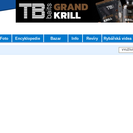
Foto
Encyklopedie
Bazar
Info
Revíry
Rybářská videa