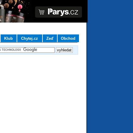
Klub
Chytej.cz
Zeď
Obchod