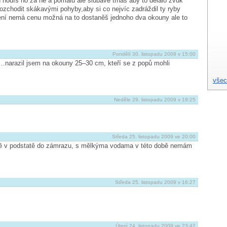
 hodíš ho za ně a pomalu ale šlubavě trháš aby to dělalo zvuk
rozchodit skákavými pohyby,aby si co nejvíc zadráždil ty ryby
čení nemá cenu možná na to dostaněš jednoho dva okouny ale to
Pondělí 30. listopadu 2009 v 15:00
…narazil jsem na okouny 25–30 cm, kteří se z popů mohli
všec
Neděle 29. listopadu 2009 v 19:25
Středa 25. listopadu 2009 ve 20:00
ě v podstatě do zámrazu, s mělkýma vodama v této době nemám
Středa 25. listopadu 2009 v 16:27
Úterý 24. listopadu 2009 ve 23:42