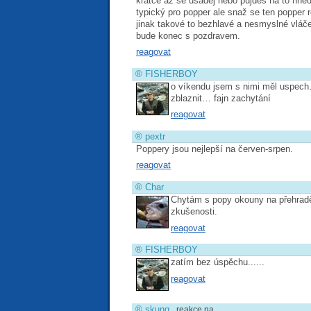
krátce až se usaděj nebo půjdeš na to hned
typický pro popper ale snaž se ten popper 
jinak takové to bezhlavé a nesmyslné vlá
bude konec s pozdravem.
reagovat
®
FISHERBOY
o víkendu jsem s nimi měl uspech
zblaznit… fajn zachytání
reagovat
®
pextr
Poppery jsou nejlepší na červen-srpen.
reagovat
®
Char
Chytám s popy okouny na přehrad
zkušenosti.
reagovat
®
FISHERBOY
zatím bez úspěchu......
reagovat
®
skunq
reakce na …