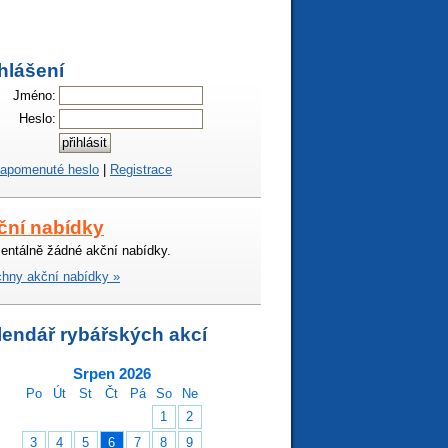
hlášení
Jméno:
Heslo:
apomenuté heslo
|
Registrace
ční nabídky
ntálně žádné akční nabídky.
hny akční nabídky »
lendář rybářských akcí
Srpen 2026
Po
Út
St
Čt
Pá
So
Ne
1
2
3
4
5
6
7
8
9