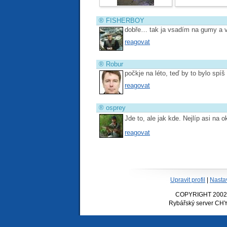
®
FISHERBOY
dobře… tak ja vsadím na gumy a
reagovat
®
Robur
počkje na léto, teď by to bylo spí
reagovat
®
osprey
Jde to, ale jak kde. Nejlíp asi na 
reagovat
Upravit profil
|
Nasta
COPYRIGHT 2002-20
Rybářský server CHY