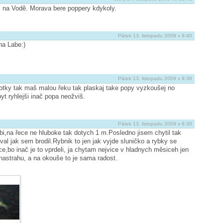
ží na Vodě. Morava bere poppery kdykoly.
Pátek 13. listopadu 2009 v 9:40
na Labe:)
Pátek 13. listopadu 2009 v 9:36
ky tak maš malou řeku tak plaskaj take popy vyzkoušej no
byt ryhlejši inač popa neožviš.
Pátek 13. listopadu 2009 v 9:30
bi,na řece ne hluboke tak dotych 1 m.Posledno jisem chytil tak
val jak sem brodil.Rybnik to jen jak vyjde sluničko a rybky se
e,bo inač je to vprdeli, ja chytam nejvice v hladnych měsiceh jen
 nastrahu, a na okouše to je sama radost.