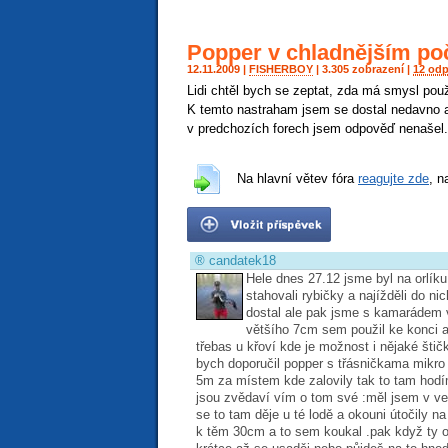
Popper v chladnějším po
12.11.2009 |
FISHERBOY
| 3.305 zobrazení |
12 od
Lidi chtěl bych se zeptat, zda má smysl pou
K temto nastraham jsem se dostal nedavno
v predchozích forech jsem odpověď nenašel.
Na hlavní větev fóra
reagujte zde
, n
®
candatek18
Hele dnes 27.12 jsme byl na orlíku
stahovali rybičky a najížděli do n
dostal ale pak jsme s kamarádem v
většího 7cm sem použil ke konci al
třebas u křoví kde je možnost i nějaké štič
bych doporučil popper s třásničkama mikro 
5m za místem kde zalovily tak to tam hodím
jsou zvědaví vím o tom své :měl jsem v ve
se to tam děje u té lodě a okouni útočily na 
k těm 30cm a to sem koukal .pak když ty o