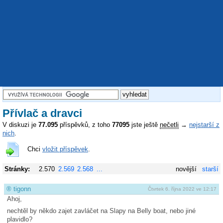
Přívlač a dravci
V diskuzi je
77.095
příspěvků, z toho
77095
jste ještě
nečetli
→
nejstarší z
nich
.
Chci
vložit příspěvek
.
Stránky:
2.570
2.569
2.568
...
novější
starší
®
tigonn
Čtvrtek 6. října 2022 ve 12:17
Ahoj,
nechtěl by někdo zajet zavláčet na Slapy na Belly boat, nebo jiné
plavidlo?