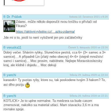
®
Dr. Prášek
Sobota 10. července 2021 v 8:26
Zdarec, může někdo doporučit nvou knížku o přívlači od
Fikara?
https://aktivni-rybolov.cz/…azku-zdarma/
Jde mi o to, jestli to není vyloženě jen pro začátečníky
®
veruska11
Čtvrtek 5. listopadu 2020 ve 23:26
Dobrý večer. Sháním rybky, Slunečnice pestrá, cca 6× (3× samec a 3×
samice)… A případně Lin (zlatý nebo obecny) 4×-6× (stejně množství
samci i samice)… Moc prosim, nabídnete. Nejlepe Moravskoslezsky
kraj, ale klidně i dojedu… Moc dekuji
®
yanchi
Středa 20. května 2020 ve 22:24
karasek> Ty pustas ryby, ktore su, tak poskodene tvojim 3 hakom? To,
asi dlho poziju
®
yanchi
Středa 20. května 2020 ve 22:21
KOTLICK> Je to uplne normalne. Ta medzera sa bude casom
zmensovat, nakolko sa material utlaci. Mam stavacku 3,6 m a ma
rovnake spoje.