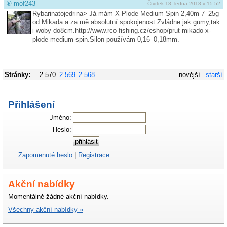
®
mof243
Čtvrtek 18. ledna 2018 v 15:52
Rybarinatojedrina> Já mám X-Plode Medium Spin 2,40m 7–25g
od Mikada a za mě absolutní spokojenost.Zvládne jak gumy,tak
i woby do8cm.http://www­.rco-fishing.cz/eshop/pr­ut-mikado-x-
plode-medium-spin.Silon používám 0,16–0,18mm.
Stránky:
2.570
2.569
2.568
...
novější
starší
Přihlášení
Jméno:
Heslo:
Zapomenuté heslo
|
Registrace
Akční nabídky
Momentálně žádné akční nabídky.
Všechny akční nabídky »