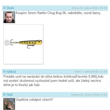
®
Dodo
Středa 15. srpna 2018 v 16:49
Koupím Storm Rattlin Chug Bug 06, nabídněte, ruzné barvy.
®
rybka1
Úterý 7. srpna 2018 v 17:26
Poradte uzel na navázání do očka tenkou šnůrkou(Favorite 0,066),kdo
má osobní zkušenost,vyzkoušel jsem hodně uzlů ,ale žádný nechce
držet,je to kluzký jak had.
®
HaD
Sobota 16. června 2018 v 0:18
Úspěšné zahájení všem!!!