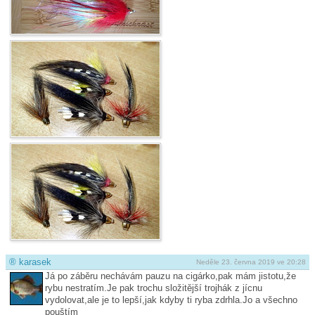
®
karasek
Neděle 23. června 2019 ve 20:28
Já po záběru nechávám pauzu na cigárko,pak mám jistotu,že
rybu nestratím.Je pak trochu složitější trojhák z jícnu
vydolovat,ale je to lepší,jak kdyby ti ryba zdrhla.Jo a všechno
pouštím