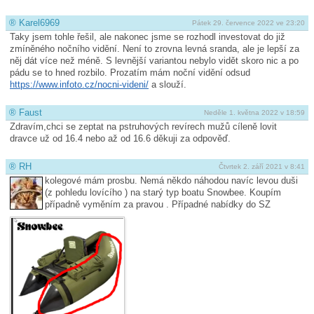
®
Karel6969
Pátek 29. července 2022 ve 23:20
Taky jsem tohle řešil, ale nakonec jsme se rozhodl investovat do již
zmíněného nočního vidění. Není to zrovna levná sranda, ale je lepší za
něj dát více než méně. S levnější variantou nebylo vidět skoro nic a po
pádu se to hned rozbilo. Prozatím mám noční vidění odsud
https://www.infoto.cz/nocni-videni/
a slouží.
®
Faust
Neděle 1. května 2022 v 18:59
Zdravím,chci se zeptat na pstruhových revírech mužů cíleně lovit
dravce už od 16.4 nebo až od 16.6 děkuji za odpověď.
®
RH
Čtvrtek 2. září 2021 v 8:41
kolegové mám prosbu. Nemá někdo náhodou navíc levou duši
(z pohledu lovícího ) na starý typ boatu Snowbee. Koupím
případně vyměním za pravou . Případné nabídky do SZ