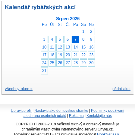
Kalendář rybářských akcí
Srpen 2026
Po
Út
St
Čt
Pá
So
Ne
1
2
3
4
5
6
7
8
9
10
11
12
13
14
15
16
17
18
19
20
21
22
23
24
25
26
27
28
29
30
31
všechny akce »
přidat akci
Upravit profil
|
Nastavit jako domovskou stránku
|
Podmínky používání
a ochrana osobních údajů
|
Reklama
|
Kontaktujte nás
COPYRIGHT 2002-2019 Veškerý textový a obrazový materiál je
chráněným vlastnictvím internetového serveru Chytej.cz.
Rybářský server CHYTEJ.cz provozuje společnost
HookNet s.r.o.
,