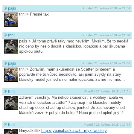
®
pajis
Pondělí 21. května 2018 ve 21:54
thrill> Přesně tak
®
thrill
Pondělí 21. května 2018 ve 21:20
pajis > Já tomu právě taky moc nevěřím. Myslím, že to nedělá
nic čeho by nešlo docílit s klasickou lopatkou a pár škubama
špičkou prutu.
®
pajis
Pondělí 21. května 2018 ve 21:06
thrill> Zdravím, mám zkušenost se Scatter jointedem a
popravdě mě to vůbec neoslovilo, asi jsem zvyklý na starý
klasický model jointed s normální lopatkou, za mě nic moc…
®
thrill
Pondělí 21. května 2018 v 17:51
Zdravím všechny. Má někdo zkušenosti s woblery rapala ve
verzích s lopatkou „scatter“ ? Zajímají mě klasické modely
shad rap deep, shad rap shallow, jointed. Je zachovaný chod
klasické verze + pohyb do boku ? Nebo je chod uplně jiný ?
®
thrill
Pondělí 21. května 2018 v 17:44
Hmyzák86>
http://rybanahacku.cz/…myzi-woblery