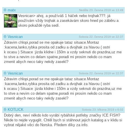
®
matx
Neděle 23. června 2019 ve 13:49
Vesnican> ahoj. a používáš 1 háček nebo trojhak???. já
používám vždy trojhak a zasekávám skoro hned po záběru a
skoro pokaždé ryba sedí.
®
Vesnican
Sobota 22. června 2019 ve 22:37
Zdravim chlopi,porad se me opakuje tataz situace.Montaz
:kacena,lanko,rybka prosita od zadku a dvojhak za hlavou ( ostri
k ocasu ) Situace :jizda klidne i 150m a vzdy seknuti do prazdna,uz me
to stve a nevim co delam spatne,poradi mi prosim nekdo co mam
zmenit abych neco taky nekdy zasekl?
®
Vesnican
Sobota 22. června 2019 ve 22:37
Zdravim chlopi,porad se me opakuje tataz situace.Montaz
:kacena,lanko,rybka prosita od zadku a dvojhak za hlavou ( ostri
k ocasu ) Situace :jizda klidne i 150m a vzdy seknuti do prazdna,uz me
to stve a nevim co delam spatne,poradi mi prosim nekdo co mam
zmenit abych neco taky nekdy zasekl?
®
KOTLICK
Sobota 23. března 2019 v 6:02
Dobrý den, neví někdo kdo vyrábí rybářské potřeby značky ICE FISH?
Nikde to nejde vyguglit. Chtěl bych si stáhnout jejich katalog a v klidu si
vybrat nějaké věci do Norska. Předem díky za info.