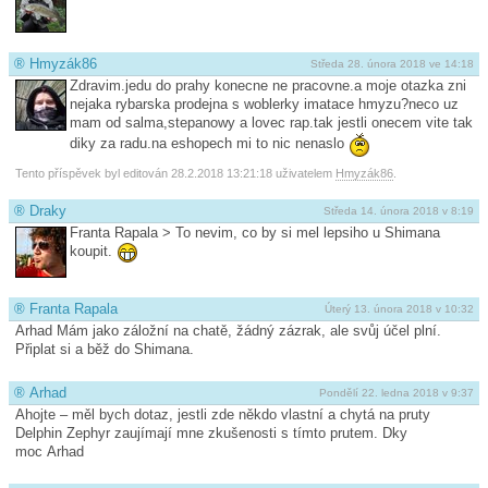
®
Hmyzák86
Středa 28. února 2018 ve 14:18
Zdravim.jedu do prahy konecne ne pracovne.a moje otazka zni
nejaka rybarska prodejna s woblerky imatace hmyzu?neco uz
mam od salma,stepanowy a lovec rap.tak jestli onecem vite tak
diky za radu.na eshopech mi to nic nenaslo
Tento příspěvek byl editován 28.2.2018 13:21:18 uživatelem
Hmyzák86
.
®
Draky
Středa 14. února 2018 v 8:19
Franta Rapala > To nevim, co by si mel lepsiho u Shimana
koupit.
®
Franta Rapala
Úterý 13. února 2018 v 10:32
Arhad Mám jako záložní na chatě, žádný zázrak, ale svůj účel plní.
Připlat si a běž do Shimana.
®
Arhad
Pondělí 22. ledna 2018 v 9:37
Ahojte – měl bych dotaz, jestli zde někdo vlastní a chytá na pruty
Delphin Zephyr zaujímají mne zkušenosti s tímto prutem. Dky
moc Arhad