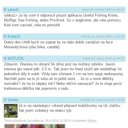
®
yanchi
Úterý 19. května 2020 ve 23:42
rybka1> Ja by som ti odporucil pouzit aplikaciu Useful Fishing Knots,
MyRigs Sea Fishing, alebo Pro-Knot. Su v anglictine, ale vela pomozu.
Ked som zacinal, vela mi pomohli
®
Kuba13
Sobota 11. ledna 2020 ve 22:33
Dobrý den chtěl bych se zeptat by se dalo dobře zavláčet na řece
Moravě(cílová ryba štika, candát)
®
KOTLICK
Pátek 16. srpna 2019 ve 20:15
Zdravím. Dneska mi dorazil 5ti dílný prut na mořský rybolov. Jaxon
intensa gtx travel pilk. 2.5 m. Tak jsem ho hned složil ale nedoléhají mi
jednotlivé díly k sobě. Vždy tam zůstane 1 cm na tom spoji nedorazeny.
Nechtěl jsem na to jít silou ať to ještě nezk… Je to u nové děličky
normální? Je na to nějaký trik? Nebo něčím namazat? Je to moje první
karbonova dělička tak poprosím o radu.
®
Sintrix
Pondělí 24. června 2019 v 15:37
Já si na následující víkend připravil trubičkovky na UL vláčku.
Tak jsem zvědavý na reakci ryb.
Tento příspěvek byl editován 24.6.2019 15:38:54 uživatelem
Sintrix
.